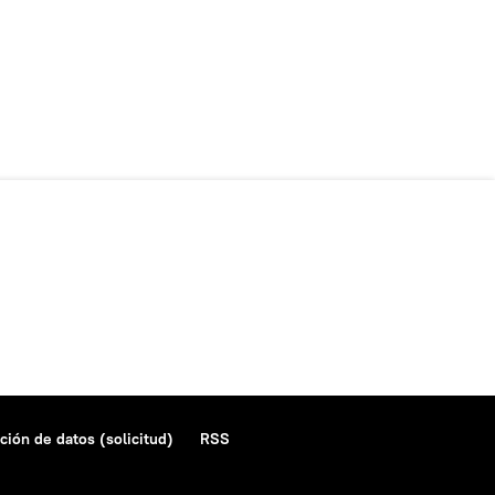
ción de datos (solicitud)
RSS