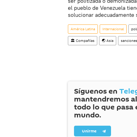
ser politizada o demonizada
el pueblo de Venezuela tien
solucionar adecuadamente 
América Latina
Internacional
pol
🏛️ Compañías
🌏 Asia
sancione
Síguenos en
Tele
mantendremos al
todo lo que pasa 
mundo.
Unirme