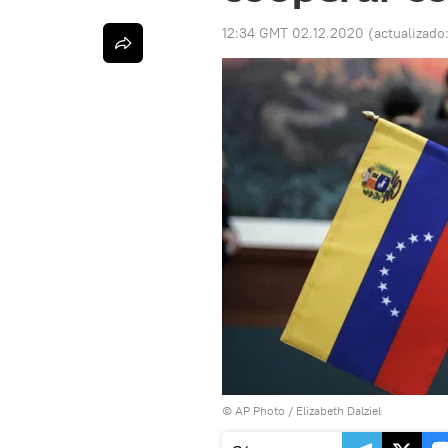
12:34 GMT 02.12.2020
(actualizado
© AP Photo / Elizabeth Dalziel