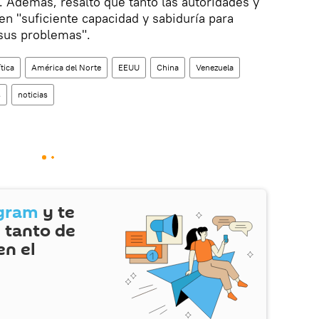
. Además, resaltó que tanto las autoridades y
en "suficiente capacidad y sabiduría para
sus problemas".
ítica
América del Norte
EEUU
China
Venezuela
s
noticias
gram
y te
 tanto de
en el