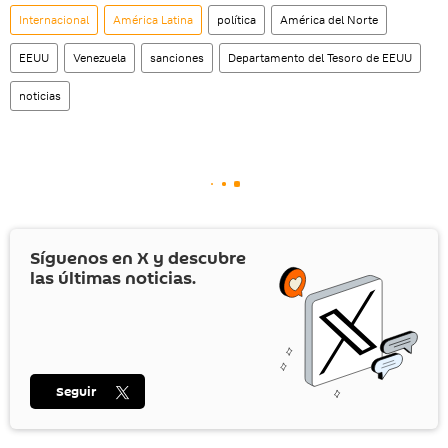
Internacional
América Latina
política
América del Norte
EEUU
Venezuela
sanciones
Departamento del Tesoro de EEUU
noticias
Síguenos en
X
y descubre
las últimas noticias.
Seguir