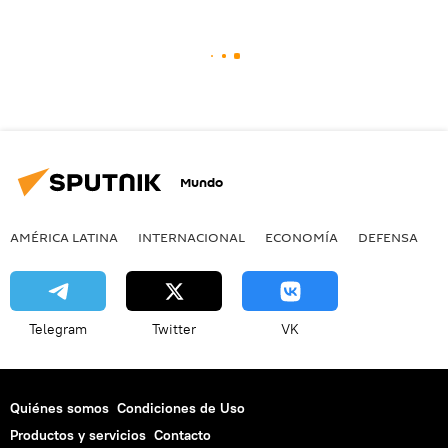
Mundo
AMÉRICA LATINA
INTERNACIONAL
ECONOMÍA
DEFENSA
M
Telegram
Twitter
VK
Quiénes somos
Condiciones de Uso
Productos y servicios
Contacto