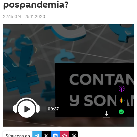
pospandemia?
22:15 GMT 25.11.2020
iTunes
Google
09:37
Spotify
Síguenos en