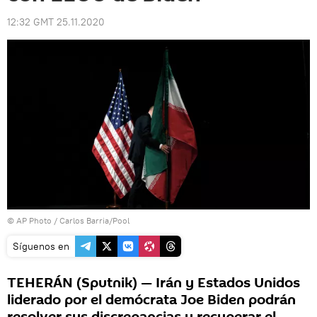
12:32 GMT 25.11.2020
© AP Photo / Carlos Barria/Pool
Síguenos en
TEHERÁN (Sputnik) — Irán y Estados Unidos
liderado por el demócrata Joe Biden podrán