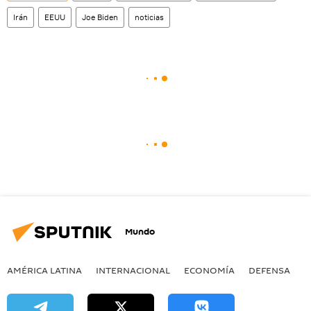
Irán
EEUU
Joe Biden
noticias
Mundo
AMÉRICA LATINA
INTERNACIONAL
ECONOMÍA
DEFENSA
M