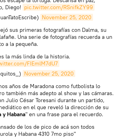
os escape la tortuga. Descansa en paz,
o, Diego!
pic.twitter.com/RSnifkZY99
JuanTatoEscribe)
November 25, 2020
dejó sus primeras fotografías con Dalma, su
lafañe. Una serie de fotografías recuerda a un
o a la pequeña.
es la más linda de la historia.
twitter.com/FIEmlM7dU7
quitos_)
November 25, 2020
timos años de Maradona como futbolista lo
o también más adepto al show y las cámaras.
n Julio César Toresani durante un partido,
diático en el que reveló la dirección de su
a y Habana
" en una frase para el recuerdo.
nsado de los de pico de acá son todos
urola y Habana 4310 7mo piso"