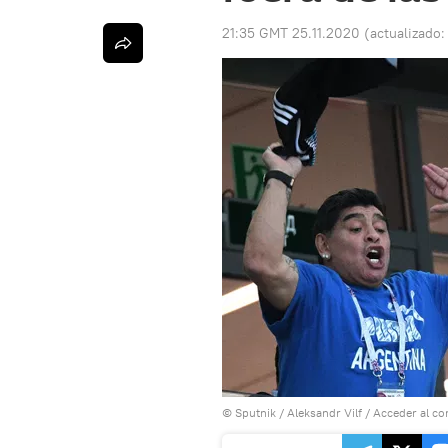
21:35 GMT 25.11.2020
(actualizado
© Sputnik / Aleksandr Vilf
/
Acceder al co