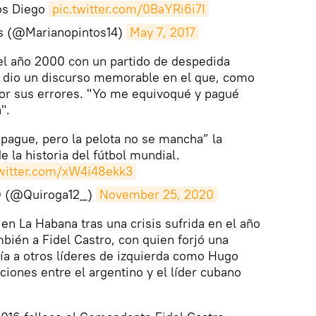
os Diego
pic.twitter.com/0BaYRi6i7I
os (@Marianopintos14)
May 7, 2017
el año 2000 con un partido de despedida
nal dio un discurso memorable en el que, como
por sus errores. "Yo me equivoqué y pagué
".
pague, pero la pelota no se mancha” la
e la historia del fútbol mundial.
twitter.com/xW4i48ekk3
 (@Quiroga12_)
November 25, 2020
en La Habana tras una crisis sufrida en el año
bién a Fidel Castro, con quien forjó una
ía a otros líderes de izquierda como Hugo
ciones entre el argentino y el líder cubano