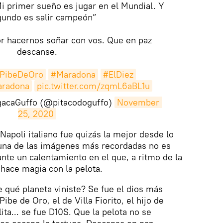
i primer sueño es jugar en el Mundial. Y
gundo es salir campeón”
or hacernos soñar con vos. Que en paz
descanse.
lPibeDeOro
#Maradona
#ElDiez
radona
pic.twitter.com/zqmL6aBL1u
gacaGuffo (@pitacodoguffo)
November 
25, 2020
Napoli italiano fue quizás la mejor desde lo
 una de las imágenes más recordadas no es
ante un calentamiento en el que, a ritmo de la
hace magia con la pelota.
e qué planeta viniste? Se fue el dios más
ibe de Oro, el de Villa Fiorito, el hijo de
lita... se fue D10S. Que la pelota no se