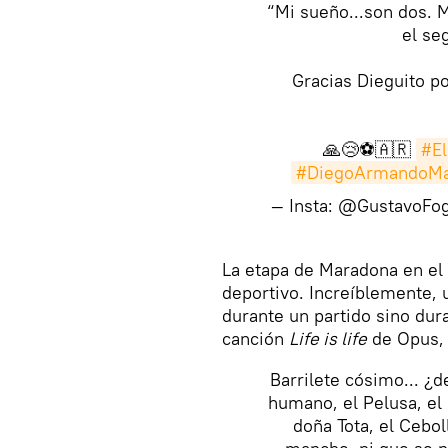
“Mi sueño...son dos. M
el se
Gracias Dieguito p
🙏😢⚽️🇦🇷
#E
#DiegoArmandoMa
— Insta: @GustavoFo
La etapa de Maradona en el 
deportivo. Increíblemente,
durante un partido sino dur
canción
Life is life
de Opus, 
Barrilete cósimo... ¿d
humano, el Pelusa, el P
doña Tota, el Cebol