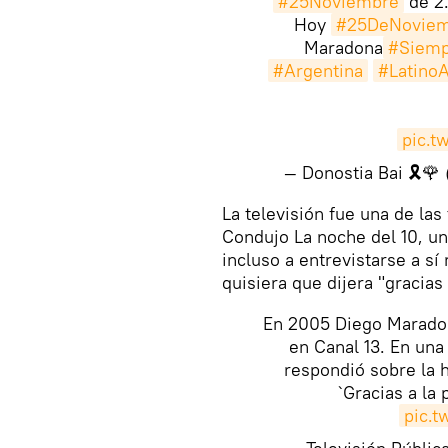
#25Noviembre
de 2.
Hoy
#25DeNoviem
Maradona
#Siemp
#Argentina
#Latino
pic.
— Donostia Bai 🎗️
La televisión fue una de las
Condujo La noche del 10, un
incluso a entrevistarse a s
quisiera que dijera "gracias 
En 2005 Diego Maradon
en Canal 13. En una
respondió sobre la 
`Gracias a la
pic.