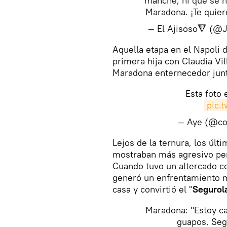
manche, ni que se n
Maradona. ¡Te quier
— El Ajisoso🔻 (@
Aquella etapa en el Napoli 
primera hija con Claudia Vil
Maradona enternecedor junt
Esta foto 
pic.
— Aye (@co
Lejos de la ternura, los úl
mostraban más agresivo per
Cuando tuvo un altercado co
generó un enfrentamiento me
casa y convirtió el "
Segurol
Maradona: "Estoy ca
guapos, Seg