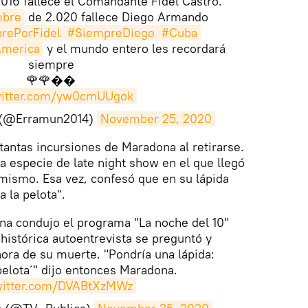
016 fallece el Comandante Fidel Castro.
bre
de 2.020 fallece Diego Armando
rePorFidel
#SiempreDiego
#Cuba
America
y el mundo entero les recordará
siempre
🌹🌹��
twitter.com/yw0cmUUgok
🌹 (@Erramun2014)
November 25, 2020
 tantas incursiones de Maradona al retirarse.
a especie de late night show en el que llegó
í mismo. Esa vez, confesó que en su lápida
a la pelota".
a condujo el programa "La noche del 10"
 histórica autoentrevista se preguntó y
hora de su muerte. "Pondría una lápida:
 pelota´" dijo entonces Maradona.
twitter.com/DVABtXzMWz