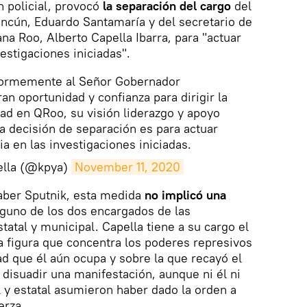
n policial, provocó
la separación del cargo
del
ncún, Eduardo Santamaría y del secretario de
na Roo, Alberto Capella Ibarra, para "actuar
estigaciones iniciadas".
ormemente al Señor Gobernador
ran oportunidad y confianza para dirigir la
dad en QRoo, su visión liderazgo y apoyo
ta decisión de separación es para actuar
a en las investigaciones iniciadas.
ella (@kpya)
November 11, 2020
aber Sputnik, esta medida
no implicó una
guno de los dos encargados de las
tatal y municipal. Capella tiene a su cargo el
 figura que concentra los poderes represivos
ad que él aún ocupa y sobre la que recayó el
disuadir una manifestación, aunque ni él ni
 y estatal asumieron haber dado la orden a
erza.