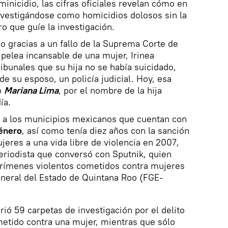
nicidio, las cifras oficiales revelan cómo en
nvestigándose como homicidios dolosos sin la
o que guíe la investigación.
o gracias a un fallo de la Suprema Corte de
a pelea incansable de una mujer, Irinea
ibunales que su hija no se había suicidado,
de su esposo, un policía judicial. Hoy, esa
o
Mariana Lima
, por el nombre de la hija
ía.
 a los municipios mexicanos que cuentan con
género
, así como tenía diez años con la sanción
jeres a una vida libre de violencia en 2007,
eriodista que conversó con Sputnik, quien
crímenes violentos cometidos contra mujeres
eneral del Estado de Quintana Roo (FGE-
ió 59 carpetas de investigación por el delito
etido contra una mujer, mientras que sólo