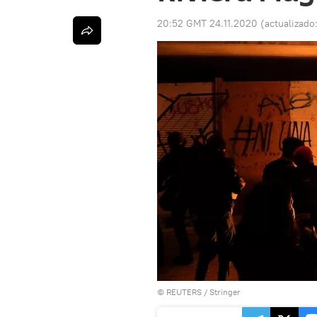
20:52 GMT 24.11.2020
(actualizado
©
REUTERS
/ Stringer