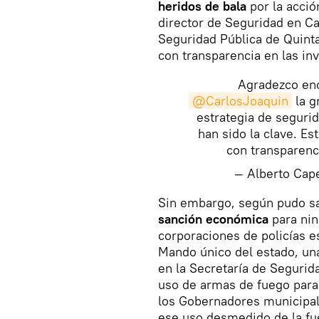
heridos de bala
por la acció
director de Seguridad en Ca
Seguridad Pública de Quinta
con transparencia en las inv
Agradezco en
@CarlosJoaquin
la g
estrategia de seguri
han sido la clave. Es
con transparenci
— Alberto Cap
Sin embargo, según pudo s
sanción económica
para nin
corporaciones de policías es
Mando único del estado, una
en la Secretaría de Segurid
uso de armas de fuego para 
los Gobernadores municipal
ese uso desmedido de la fu