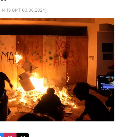
:
14:19 GMT 03.06.2024
)