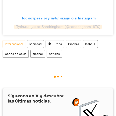
Посмотреть эту публикацию в Instagram
Публикация от Sandringham (@sandringham1870)
Internacional
sociedad
🌍 Europa
Ginebra
Isabel II
Carlos de Gales
alcohol
noticias
Síguenos en
X
y descubre
las últimas noticias.