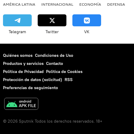
AMÉRICA LATINA
INTERNACIONAL
ECONOMÍA
DEFENSA
M
Telegram
Twitter
VK
Quiénes somos
Condiciones de Uso
Productos y servicios
Contacto
Política de Privacidad
Politica de Cookies
Protección de datos (solicitud)
RSS
Preferencias de seguimiento
© 2026 Sputnik Todos los derechos reservados. 18+