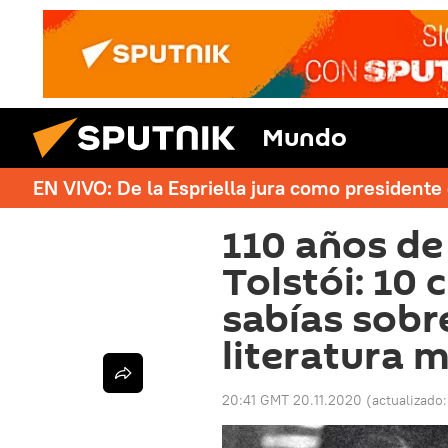
Mundo
EN VIVO: De la Espriella jura como president
110 años de
Tolstói: 10
sabías sobre
literatura 
20:41 GMT 20.11.2020
(actualizado