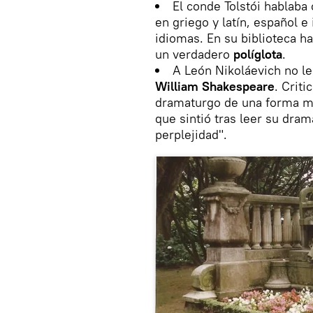
El conde Tolstói hablaba 
en griego y latín, español e 
idiomas. En su biblioteca h
un verdadero
políglota
.
A León Nikoláevich no le
William Shakespeare
. Crit
dramaturgo de una forma mu
que sintió tras leer su dra
perplejidad".