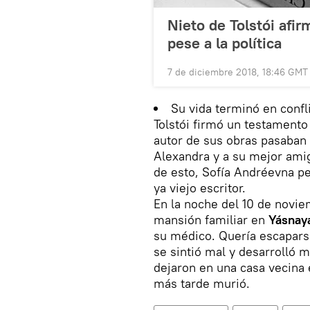
Nieto de Tolstói afi
pese a la política
7 de diciembre 2018, 18:46 GMT
Su vida terminó en confl
Tolstói firmó un testamento
autor de sus obras pasaban 
Alexandra y a su mejor ami
de esto, Sofía Andréevna per
ya viejo escritor.
En la noche del 10 de novie
mansión familiar en
Yásnay
su médico. Quería escaparse,
se sintió mal y desarrolló 
dejaron en una casa vecina
más tarde murió.