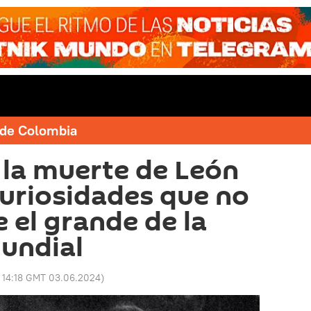
e de Colombia
 la muerte de León
 curiosidades que no
 el grande de la
mundial
:
14:18 GMT 03.06.2024
)