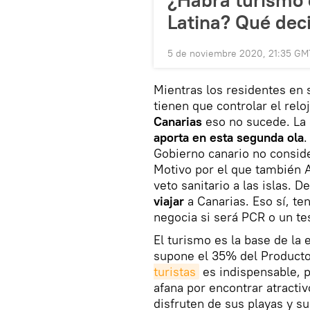
¿Habrá turismo 
Latina? Qué deci
5 de noviembre 2020, 21:35 GM
Mientras los residentes en s
tienen que controlar el relo
Canarias
eso no sucede. La
aporta en esta segunda ola
.
Gobierno canario no conside
Motivo por el que también A
veto sanitario a las islas. 
viajar
a Canarias. Eso sí, t
negocia si será PCR o un te
El turismo es la base de la
supone el 35% del Producto
turistas
es indispensable, p
afana por encontrar atractiv
disfruten de sus playas y s