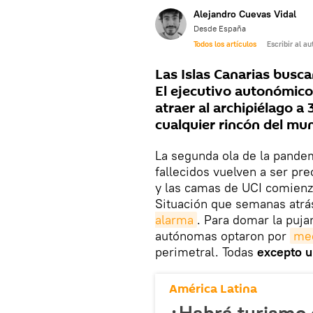
Alejandro Cuevas Vidal
Desde España
Todos los artículos
Escribir al au
Las Islas Canarias busca
El ejecutivo autonómico
atraer al archipiélago a
cualquier rincón del mu
La segunda ola de la pande
fallecidos vuelven a ser pre
y las camas de UCI comienz
Situación que semanas atrás
alarma
. Para domar la puj
autónomas optaron por
me
perimetral. Todas
excepto u
América Latina