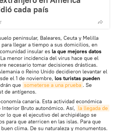
extranjero en América
dió cada país
T
uelo peninsular, Baleares, Ceuta y Melilla
j para llegar a tiempo a sus domicilios, en
 comunidad insular es
la que mejores datos
 La menor incidencia del virus hace que el
re necesario tomar decisiones drásticas.
lemania o Reino Unido decidieron levantar el
Desde el 1 de noviembre,
los turistas pueden
endrán que
someterse a una prueba
. Se
st de antígenos.
 economía canaria. Esta actividad económica
 Interior Bruto autonómico. Así,
la llegada de 
or lo que el ejecutivo del archipiélago se
os para que aterricen en las islas. Para que
u buen clima. De su naturaleza y monumentos.