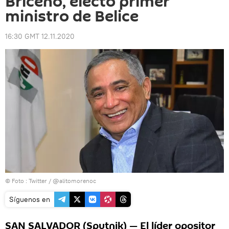
Briceño, electo primer
ministro de Belice
16:30 GMT 12.11.2020
© Foto :
Twitter / @alitomorenoc
Síguenos en
SAN SALVADOR (Sputnik) — El líder opositor