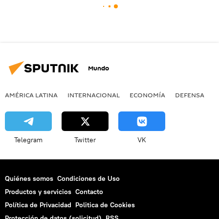
Mundo
AMÉRICA LATINA
INTERNACIONAL
ECONOMÍA
DEFENSA
M
Telegram
Twitter
VK
Quiénes somos
Condiciones de Uso
Productos y servicios
Contacto
Política de Privacidad
Politica de Cookies
Protección de datos (solicitud)
RSS