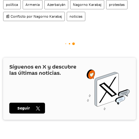
política
Armenia
Azerbaiyán
Nagorno Karabaj
protestas
📰 Conflicto por Nagorno Karabaj
noticias
Síguenos en
X
y descubre
las últimas noticias.
Seguir