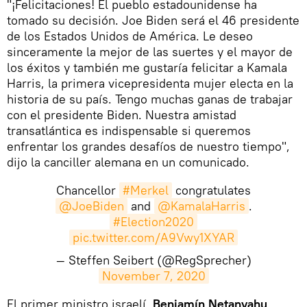
"¡Felicitaciones! El pueblo estadounidense ha
tomado su decisión. Joe Biden será el 46 presidente
de los Estados Unidos de América. Le deseo
sinceramente la mejor de las suertes y el mayor de
los éxitos y también me gustaría felicitar a Kamala
Harris, la primera vicepresidenta mujer electa en la
historia de su país. Tengo muchas ganas de trabajar
con el presidente Biden. Nuestra amistad
transatlántica es indispensable si queremos
enfrentar los grandes desafíos de nuestro tiempo",
dijo la canciller alemana en un comunicado.
Chancellor
#Merkel
congratulates
@JoeBiden
and
@KamalaHarris
.
#Election2020
pic.twitter.com/A9Vwy1XYAR
— Steffen Seibert (@RegSprecher)
November 7, 2020
El primer ministro israelí,
Benjamín Netanyahu
,