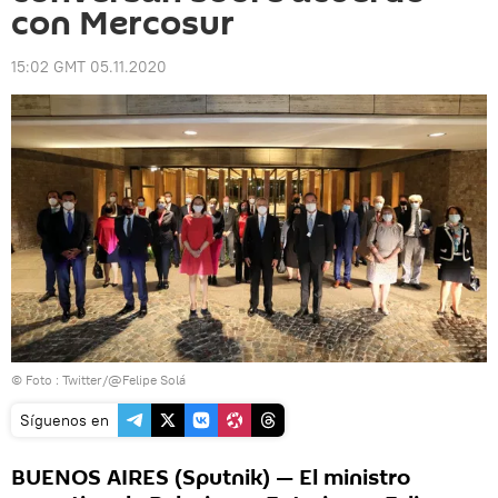
con Mercosur
15:02 GMT 05.11.2020
© Foto :
Twitter/@Felipe Solá
Síguenos en
BUENOS AIRES (Sputnik) — El ministro