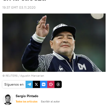
19:37 GMT 03.11.2020
©
REUTERS
/ Agustin Marcarian
Síguenos en
Sergio Pintado
Todos los artículos
Escribir al autor