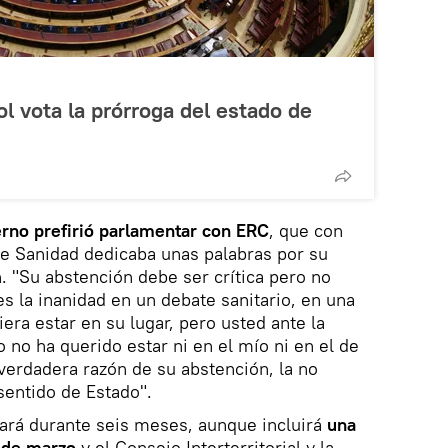
l vota la prórroga del estado de
erno prefirió parlamentar con ERC
, que con
de Sanidad dedicaba unas palabras por su
n. "Su abstención debe ser crítica pero no
s la inanidad en un debate sanitario, en una
era estar en su lugar, pero usted ante la
 no ha querido estar ni en el mío ni en el de
 verdadera razón de su abstención, la no
sentido de Estado".
rará durante seis meses, aunque incluirá
una
9 de marzo
y el Consejo Interterritorial y la