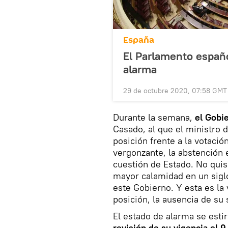
España
El Parlamento españo
alarma
29 de octubre 2020, 07:58 GMT
Durante la semana,
el Gobi
Casado, al que el ministro 
posición frente a la votació
vergonzante, la abstención e
cuestión de Estado. No quisi
mayor calamidad en un siglo
este Gobierno. Y esta es la
posición, la ausencia de su 
El estado de alarma se esti
revisión de su vigencia el 