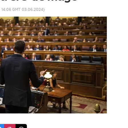
:
14:06 GMT 03.06.2024
)