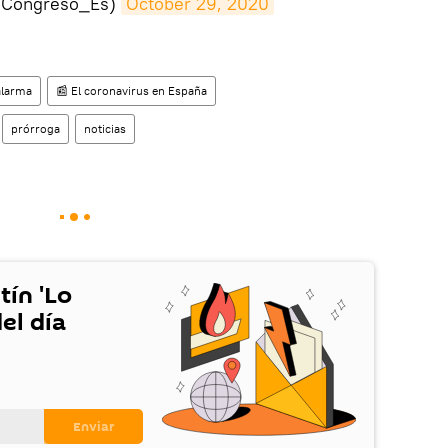
@Congreso_Es)
October 29, 2020
alarma
📰 El coronavirus en España
prórroga
noticias
tín 'Lo
el día