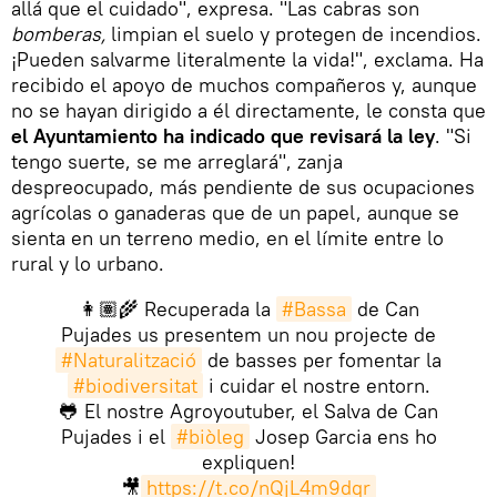
allá que el cuidado", expresa. "Las cabras son
bomberas,
limpian el suelo y protegen de incendios.
¡Pueden salvarme literalmente la vida!", exclama. Ha
recibido el apoyo de muchos compañeros y, aunque
no se hayan dirigido a él directamente, le consta que
el Ayuntamiento ha indicado que revisará la ley
. "Si
tengo suerte, se me arreglará", zanja
despreocupado, más pendiente de sus ocupaciones
agrícolas o ganaderas que de un papel, aunque se
sienta en un terreno medio, en el límite entre lo
rural y lo urbano.
👩🏽‍🌾 Recuperada la
#Bassa
de Can
Pujades us presentem un nou projecte de
#Naturalització
de basses per fomentar la
#biodiversitat
i cuidar el nostre entorn.
🐸 El nostre Agroyoutuber, el Salva de Can
Pujades i el
#biòleg
Josep Garcia ens ho
expliquen!
🎥
https://t.co/nQjL4m9dqr