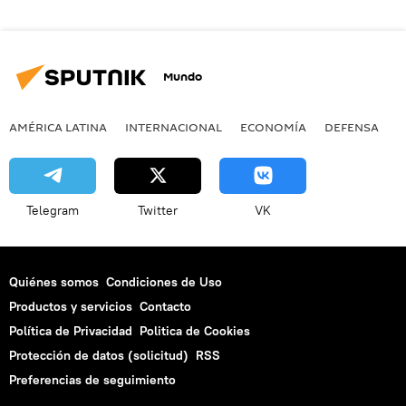
Mundo
AMÉRICA LATINA
INTERNACIONAL
ECONOMÍA
DEFENSA
M
Telegram
Twitter
VK
Quiénes somos
Condiciones de Uso
Productos y servicios
Contacto
Política de Privacidad
Politica de Cookies
Protección de datos (solicitud)
RSS
Preferencias de seguimiento