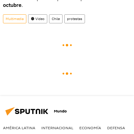
octubre
.
Multimedia
🟠 Video
Chile
protestas
Mundo
AMÉRICA LATINA
INTERNACIONAL
ECONOMÍA
DEFENSA
M