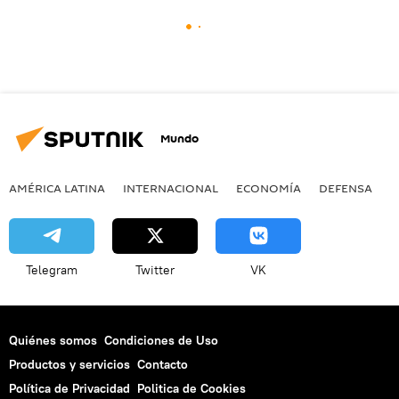
Mundo
AMÉRICA LATINA
INTERNACIONAL
ECONOMÍA
DEFENSA
M
Telegram
Twitter
VK
Quiénes somos
Condiciones de Uso
Productos y servicios
Contacto
Política de Privacidad
Politica de Cookies