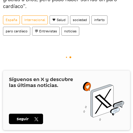
cardíaco".
España
Internacional
💗 Salud
sociedad
infarto
paro cardíaco
💬 Entrevistas
noticias
Síguenos en
X
y descubre
las últimas noticias.
Seguir