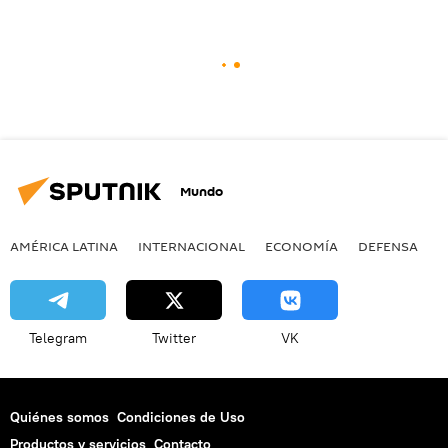
Mundo
AMÉRICA LATINA
INTERNACIONAL
ECONOMÍA
DEFENSA
M
Telegram
Twitter
VK
Quiénes somos
Condiciones de Uso
Productos y servicios
Contacto