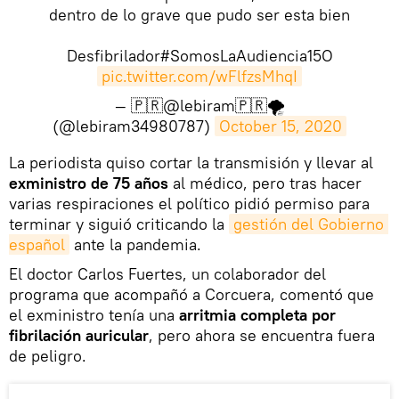
dentro de lo grave que pudo ser esta bien
Desfibrilador#SomosLaAudiencia15O
pic.twitter.com/wFlfzsMhqI
— 🇵🇷@lebiram🇵🇷🌪
(@lebiram34980787)
October 15, 2020
​La periodista quiso cortar la transmisión y llevar al
exministro de 75 años
al médico, pero tras hacer
varias respiraciones el político pidió permiso para
terminar y siguió criticando la
gestión del Gobierno 
español
ante la pandemia.
El doctor Carlos Fuertes, un colaborador del
programa que acompañó a Corcuera, comentó que
el exministro tenía una
arritmia completa por
fibrilación auricular
, pero ahora se encuentra fuera
de peligro.