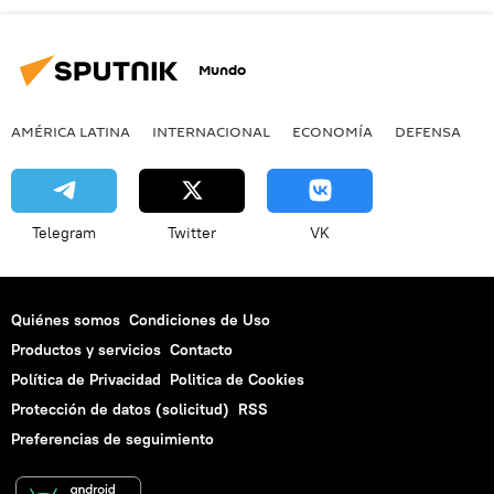
Mundo
AMÉRICA LATINA
INTERNACIONAL
ECONOMÍA
DEFENSA
M
Telegram
Twitter
VK
Quiénes somos
Condiciones de Uso
Productos y servicios
Contacto
Política de Privacidad
Politica de Cookies
Protección de datos (solicitud)
RSS
Preferencias de seguimiento