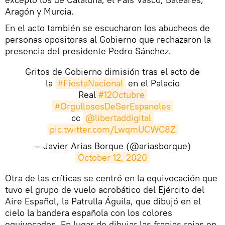
Aragón y Murcia.
En el acto también se escucharon los abucheos de
personas opositoras al Gobierno que rechazaron la
presencia del presidente Pedro Sánchez.
Gritos de Gobierno dimisión tras el acto de
la
#FiestaNacional
en el Palacio
Real
#12Octubre
#OrgullososDeSerEspanoles
cc
@libertaddigital
pic.twitter.com/LwqmUCWC8Z
— Javier Arias Borque (@ariasborque)
October 12, 2020
​Otra de las críticas se centró en la equivocación que
tuvo el grupo de vuelo acrobático del Ejército del
Aire Español, la Patrulla Águila, que dibujó en el
cielo la bandera española con los colores
equivocados. En lugar de dibujar las franjas rojas en