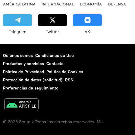
AMÉRICA LATINA
INTERNACIONAL
ECONOMÍA
DEFENSA
M
Telegram
Twitter
VK
Quiénes somos
Condiciones de Uso
Productos y servicios
Contacto
Política de Privacidad
Politica de Cookies
Protección de datos (solicitud)
RSS
Preferencias de seguimiento
© 2026 Sputnik Todos los derechos reservados. 18+