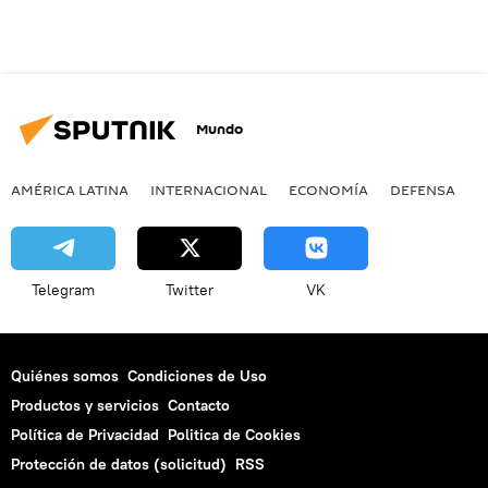
Mundo
AMÉRICA LATINA
INTERNACIONAL
ECONOMÍA
DEFENSA
M
Telegram
Twitter
VK
Quiénes somos
Condiciones de Uso
Productos y servicios
Contacto
Política de Privacidad
Politica de Cookies
Protección de datos (solicitud)
RSS