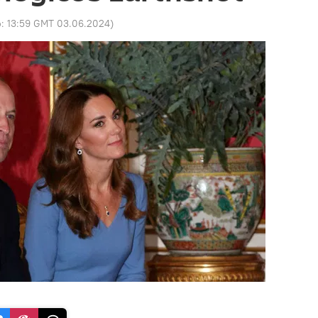
o:
13:59 GMT 03.06.2024
)