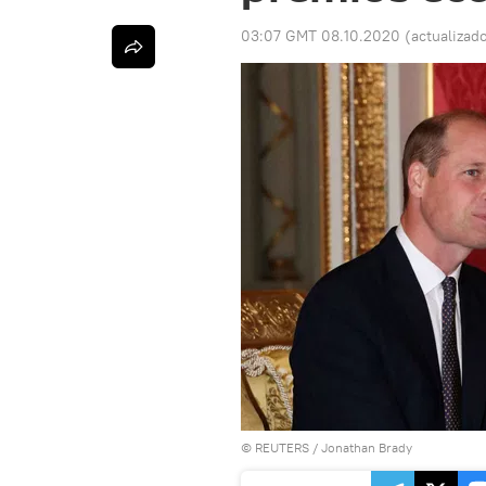
03:07 GMT 08.10.2020
(actualizad
©
REUTERS
/ Jonathan Brady