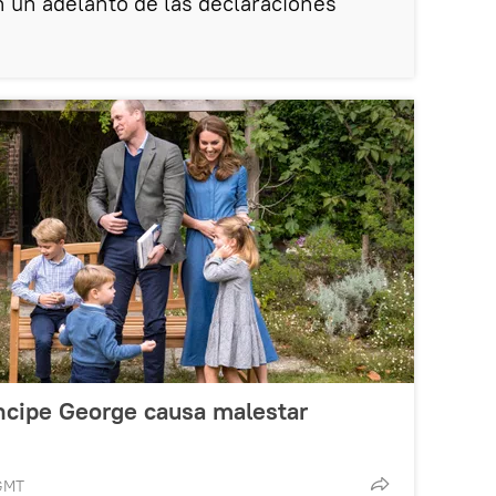
ún un adelanto de las declaraciones
íncipe George causa malestar
 GMT