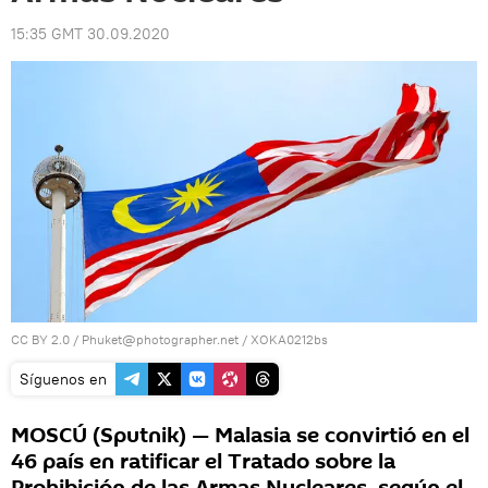
15:35 GMT 30.09.2020
CC BY 2.0
/
Phuket@photographer.net
/
XOKA0212bs
Síguenos en
MOSCÚ (Sputnik) — Malasia se convirtió en el
46 país en ratificar el Tratado sobre la