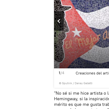
1
/4
cido como Fusterlandia.
Creaciones del art
© Sputnik / Danay Galletti
"No sé si me hice artista o 
Hemingway, si la inspiració
mérito es que me gusta traba