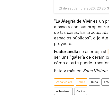
21 de septiembre 2020, 23:20 
"La
Alegría de Vivir
es un pr
a paso y con sus propios re
de las casas. En la actuali
espacios públicos", dijo Ale
proyecto.
Fusterlandia
se asemeja al
ser una "galería de cerámic
cómo el arte puede transfor
Esto y más en
Zona Violeta
.
Zona violeta
Radio
Cuba
Ant
urbanismo
Caribe