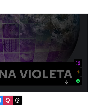
iTunes
Google
Spotify