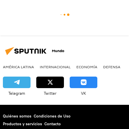
Mundo
AMÉRICA LATINA
INTERNACIONAL
ECONOMÍA
DEFENSA
M
Telegram
Twitter
VK
Quiénes somos
Condiciones de Uso
Productos y servicios
Contacto