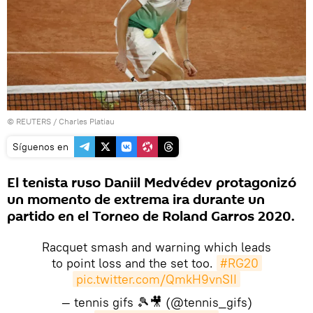
©
REUTERS
/ Charles Platiau
Síguenos en
El tenista ruso Daniil Medvédev protagonizó
un momento de extrema ira durante un
partido en el Torneo de Roland Garros 2020.
Racquet smash and warning which leads
to point loss and the set too.
#RG20
pic.twitter.com/QmkH9vnSII
— tennis gifs 🎾🎥 (@tennis_gifs)