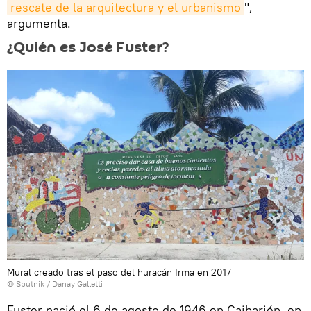
rescate de la arquitectura y el urbanismo
",
argumenta.
¿Quién es José Fuster?
Mural creado tras el paso del huracán Irma en 2017
© Sputnik / Danay Galletti
Fuster nació el 6 de agosto de 1946 en Caibarién, en