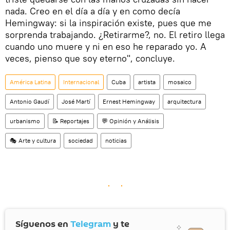
nada. Creo en el día a día y en como decía
Hemingway: si la inspiración existe, pues que me
sorprenda trabajando. ¿Retirarme?, no. El retiro llega
cuando uno muere y ni en eso he reparado yo. A
veces, pienso que soy eterno", concluye.
América Latina
Internacional
Cuba
artista
mosaico
Antonio Gaudí
José Martí
Ernest Hemingway
arquitectura
urbanismo
📝 Reportajes
💬 Opinión y Análisis
🎭 Arte y cultura
sociedad
noticias
Síguenos en
Telegram
y te