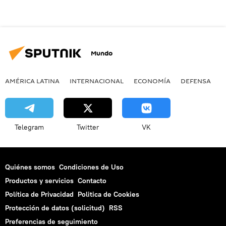
Mundo
AMÉRICA LATINA
INTERNACIONAL
ECONOMÍA
DEFENSA
M
Telegram
Twitter
VK
Quiénes somos
Condiciones de Uso
Productos y servicios
Contacto
Política de Privacidad
Politica de Cookies
Protección de datos (solicitud)
RSS
Preferencias de seguimiento