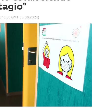
tagio"
o:
13:55 GMT 03.06.2024
)