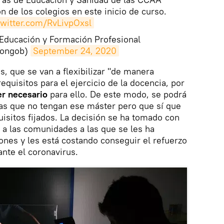
ón de los colegios en este inicio de curso.
twitter.com/RvLivpOxsl
 Educación y Formación Profesional
iongob)
September 24, 2020
s, que se van a flexibilizar "de manera
requisitos para el ejercicio de la docencia, por
er necesario
para ello. De este modo, se podrá
s que no tengan ese máster pero que sí que
uisitos fijados. La decisión se ha tomado con
a a las comunidades a las que se les ha
iones y les está costando conseguir el refuerzo
nte el coronavirus.