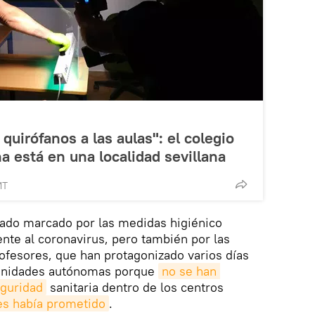
 quirófanos a las aulas": el colegio
 está en una localidad sevillana
MT
tado marcado por las medidas higiénico
ente al coronavirus, pero también por las
rofesores, que han protagonizado varios días
unidades autónomas porque
no se han 
eguridad
sanitaria dentro de los centros
es había prometido
.