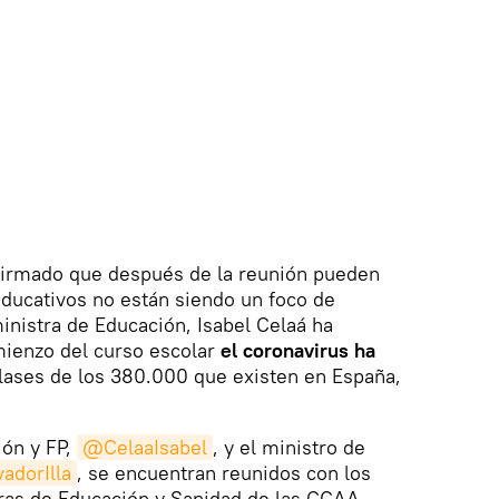
afirmado que después de la reunión pueden
educativos no están siendo un foco de
ministra de Educación, Isabel Celaá ha
ienzo del curso escolar
el coronavirus ha
lases de los 380.000 que existen en España,
ión y FP,
@CelaaIsabel
, y el ministro de
adorIlla
, se encuentran reunidos con los
ras de Educación y Sanidad de las CCAA