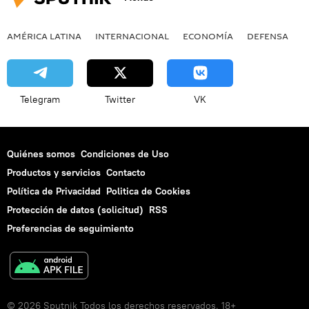
AMÉRICA LATINA
INTERNACIONAL
ECONOMÍA
DEFENSA
M
Telegram
Twitter
VK
Quiénes somos
Condiciones de Uso
Productos y servicios
Contacto
Política de Privacidad
Politica de Cookies
Protección de datos (solicitud)
RSS
Preferencias de seguimiento
© 2026 Sputnik Todos los derechos reservados. 18+