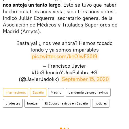
nos antoja un tanto largo
. Esto se tuvo que haber
hecho no a tres años vista, sino tres años antes",
indicó Julián Ezquerra, secretario general de la
Asociación de Médicos y Titulados Superiores de
Madrid (Amyts).
Basta ya! ¿ nos ves ahora? Hemos tocado
fondo y ya somos imparables
pic.twitter.com/knO1wF36l9
— Francisco Javier
#UnSilencioYUnaPalabra +S
(@JavierJadokk)
September 15, 2020
Internacional
España
Madrid
pandemia de coronavirus
protestas
huelga
📰 El coronavirus en España
noticias