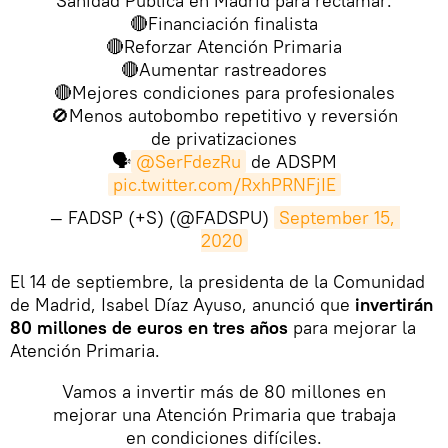
Sanidad Pública en Madrid para reclamar:
🔴Financiación finalista
🔴Reforzar Atención Primaria
🔴Aumentar rastreadores
🔴Mejores condiciones para profesionales
🚫Menos autobombo repetitivo y reversión
de privatizaciones
🗣
@SerFdezRu
de ADSPM
pic.twitter.com/RxhPRNFjIE
— FADSP (+S) (@FADSPU)
September 15, 
2020
​El 14 de septiembre, la presidenta de la Comunidad
de Madrid, Isabel Díaz Ayuso, anunció que
invertirán
80 millones de euros en tres años
para mejorar la
Atención Primaria.
Vamos a invertir más de 80 millones en
mejorar una Atención Primaria que trabaja
en condiciones difíciles.