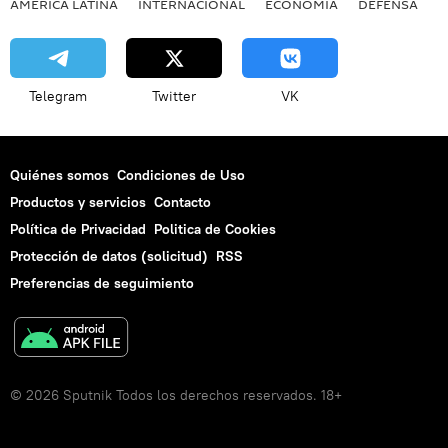
AMÉRICA LATINA
INTERNACIONAL
ECONOMÍA
DEFENSA
M
Telegram
Twitter
VK
Quiénes somos
Condiciones de Uso
Productos y servicios
Contacto
Política de Privacidad
Politica de Cookies
Protección de datos (solicitud)
RSS
Preferencias de seguimiento
© 2026 Sputnik Todos los derechos reservados. 18+