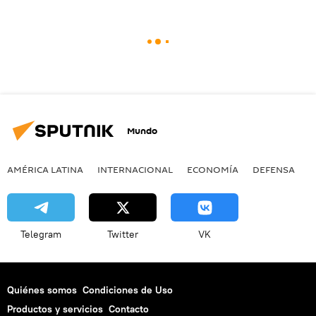
Mundo
AMÉRICA LATINA
INTERNACIONAL
ECONOMÍA
DEFENSA
M
Telegram
Twitter
VK
Quiénes somos
Condiciones de Uso
Productos y servicios
Contacto