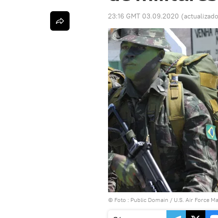
23:16 GMT 03.09.2020
(actualizad
© Foto :
Public Domain / U.S. Air Force 