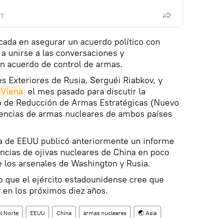
MT
cada en asegurar un acuerdo político con
 a unirse a las conversaciones y
un acuerdo de control de armas.
es Exteriores de Rusia, Serguéi Riabkov, y
 Viena
el mes pasado para discutir la
o de Reducción de Armas Estratégicas (Nuevo
stencias de armas nucleares de ambos países
a de EEUU publicó anteriormente un informe
ncias de ojivas nucleares de China en poco
 los arsenales de Washington y Rusia.
o que el ejército estadounidense cree que
 en los próximos diez años.
l Norte
EEUU
China
armas nucleares
🌏 Asia