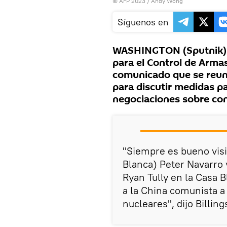
© AFP 2023 / Andy Wong
Síguenos en
WASHINGTON (Sputnik) —
para el Control de Armas,
comunicado que se reuni
para discutir medidas pa
negociaciones sobre con
"Siempre es bueno visi
Blanca) Peter Navarro 
Ryan Tully en la Casa B
a la China comunista 
nucleares", dijo Billing