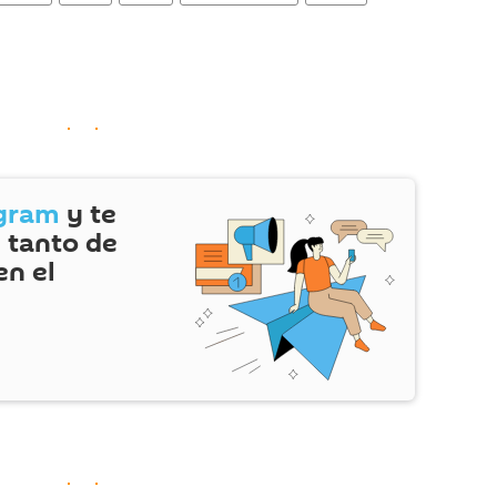
gram
y te
 tanto de
en el