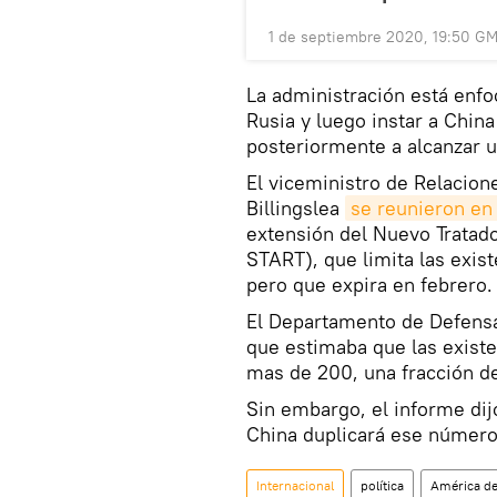
1 de septiembre 2020, 19:50 G
La administración está enfo
Rusia y luego instar a China
posteriormente a alcanzar 
El viceministro de Relacion
Billingslea
se reunieron en
extensión del Nuevo Tratad
START), que limita las exi
pero que expira en febrero.
El Departamento de Defens
que estimaba que las existe
mas de 200, una fracción de
Sin embargo, el informe dij
China duplicará ese número
Internacional
política
América de