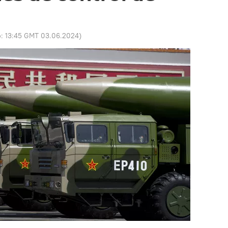
o:
13:45 GMT 03.06.2024
)