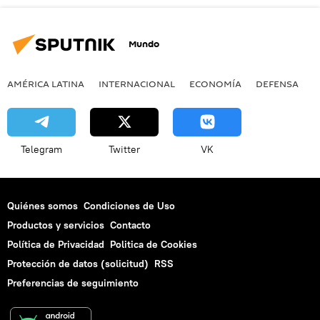
Mundo
AMÉRICA LATINA
INTERNACIONAL
ECONOMÍA
DEFENSA
M
Telegram
Twitter
VK
Quiénes somos
Condiciones de Uso
Productos y servicios
Contacto
Política de Privacidad
Politica de Cookies
Protección de datos (solicitud)
RSS
Preferencias de seguimiento