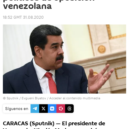
venezolana
18:52 GMT 31.08.2020
© Sputnik / Evgueni Biyatov
/
Acceder al contenido multimedia
Síguenos en
CARACAS (Sputnik) — El presidente de