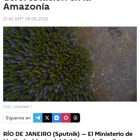
Amazonía
21:42 GMT 28.08.2020
CC0
/
Unsplash
/
Síguenos en
RÍO DE JANEIRO (Sputnik) — El Ministerio de