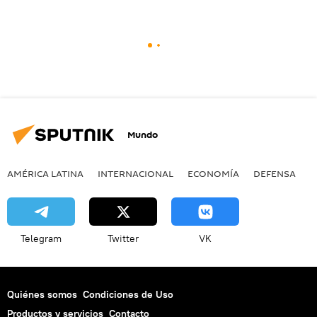
Mundo
AMÉRICA LATINA
INTERNACIONAL
ECONOMÍA
DEFENSA
M
Telegram
Twitter
VK
Quiénes somos
Condiciones de Uso
Productos y servicios
Contacto