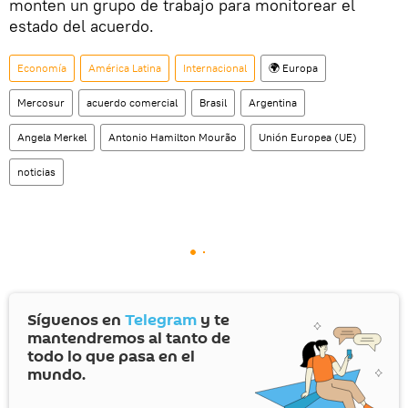
monten un grupo de trabajo para monitorear el
estado del acuerdo.
Economía
América Latina
Internacional
🌍 Europa
Mercosur
acuerdo comercial
Brasil
Argentina
Angela Merkel
Antonio Hamilton Mourão
Unión Europea (UE)
noticias
Síguenos en
Telegram
y te
mantendremos al tanto de
todo lo que pasa en el
mundo.