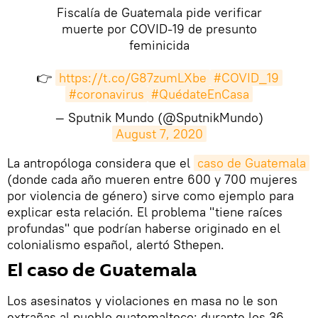
Fiscalía de Guatemala pide verificar
muerte por COVID-19 de presunto
feminicida
👉
https://t.co/G87zumLXbe
#COVID_19
#coronavirus
#QuédateEnCasa
— Sputnik Mundo (@SputnikMundo)
August 7, 2020
​La antropóloga considera que el
caso de Guatemala
(donde cada año mueren entre 600 y 700 mujeres
por violencia de género) sirve como ejemplo para
explicar esta relación. El problema "tiene raíces
profundas" que podrían haberse originado en el
colonialismo español, alertó Sthepen.
El caso de Guatemala
Los asesinatos y violaciones en masa no le son
extrañas al pueblo guatemalteco; durante los 36