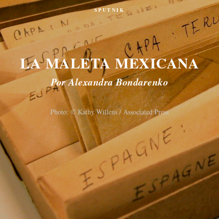
SPUTNIK
LA MALETA MEXICANA
Por Alexandra Bondarenko
Photo: © Kathy Willens / Associated Press