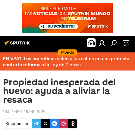
Mundo
EN VIVO: Los argentinos salen a las calles en una protesta
contra la reforma a la Ley de Tierras
Propiedad inesperada del
huevo: ayuda a aliviar la
resaca
13:52 GMT 18.08.2020
Síguenos en