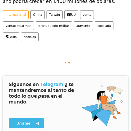
año podría crecer en 1.400 millones de dólares.
Internacional
China
Taiwán
EEUU
venta
ventas de armas
presupuesto militar
aumento
escalada
🌏 Asia
noticias
Síguenos en
Telegram
y te
mantendremos al tanto de
todo lo que pasa en el
mundo.
Unirme