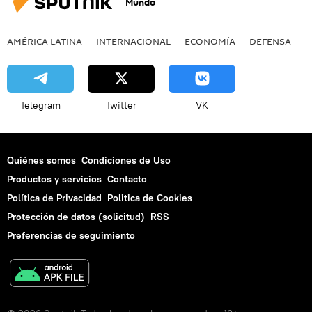
Mundo
AMÉRICA LATINA
INTERNACIONAL
ECONOMÍA
DEFENSA
M
Telegram
Twitter
VK
Quiénes somos
Condiciones de Uso
Productos y servicios
Contacto
Política de Privacidad
Politica de Cookies
Protección de datos (solicitud)
RSS
Preferencias de seguimiento