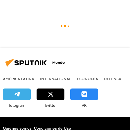
Mundo
AMÉRICA LATINA
INTERNACIONAL
ECONOMÍA
DEFENSA
M
Telegram
Twitter
VK
Quiénes somos
Condiciones de Uso