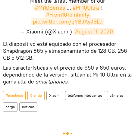
Meet the latest member of our
#Mi10Series
...
#Mi10Ultra
!
#From10ToInfinity
pic.twitter.com/qYBdAyJSLe
— Xiaomi (@Xiaomi)
August 11, 2020
El dispositivo está equipado con el procesador
Snapdragon 865 y almacenamiento de 128 GB, 256
GB o 512 GB.
Las características y el precio de 650 a 850 euros,
dependiendo de la versión, sitúan al Mi 10 Ultra en la
gama alta de
smartphones
.
Tecnología
Ciencia
Xiaomi
teléfonos inteligentes
cámaras
carga
noticias