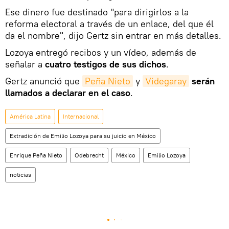
Ese dinero fue destinado "para dirigirlos a la
reforma electoral a través de un enlace, del que él
da el nombre", dijo Gertz sin entrar en más detalles.
Lozoya entregó recibos y un vídeo, además de
señalar a
cuatro testigos de sus dichos
.
Gertz anunció que
Peña Nieto
y
Videgaray
serán
llamados a declarar en el caso
.
América Latina
Internacional
Extradición de Emilio Lozoya para su juicio en México
Enrique Peña Nieto
Odebrecht
México
Emilio Lozoya
noticias