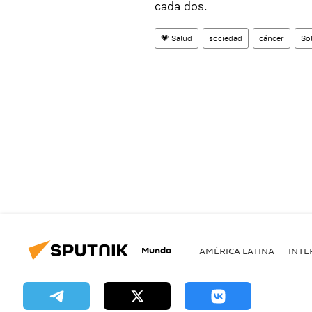
cada dos.
💗 Salud
sociedad
cáncer
So
Mundo
AMÉRICA LATINA
INTE