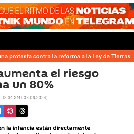
una protesta contra la reforma a la Ley de Tierras
 aumenta el riesgo
a un 80%
o:
13:34 GMT 03.06.2024
)
n la infancia están directamente