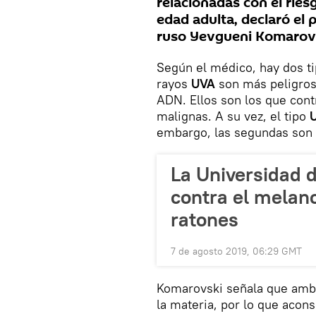
relacionadas con el riesg
edad adulta, declaró el 
ruso Yevgueni Komarovs
Según el médico, hay dos ti
rayos
UVA
son más peligros
ADN. Ellos son los que cont
malignas. A su vez, el tipo
embargo, las segundas son 
La Universidad d
contra el melan
ratones
7 de agosto 2019, 06:29 GMT
Komarovski señala que ambo
la materia, por lo que acons