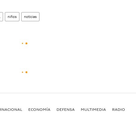
l
niños
noticias
RNACIONAL
ECONOMÍA
DEFENSA
MULTIMEDIA
RADIO