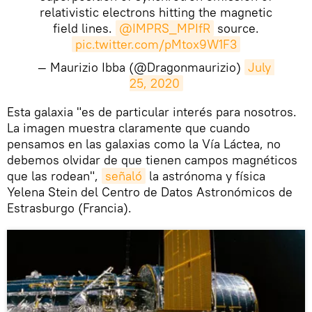
relativistic electrons hitting the magnetic
field lines.
@IMPRS_MPIfR
source.
pic.twitter.com/pMtox9W1F3
— Maurizio Ibba (@Dragonmaurizio)
July 
25, 2020
Esta galaxia "es de particular interés para nosotros.
La imagen muestra claramente que cuando
pensamos en las galaxias como la Vía Láctea, no
debemos olvidar de que tienen campos magnéticos
que las rodean",
señaló
la astrónoma y física
Yelena Stein del Centro de Datos Astronómicos de
Estrasburgo (Francia).