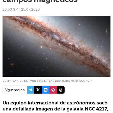
20:53 GMT 25.07.2020
CC BY-SA 4.0
/
ESA/Hubble & NASA
/
Dust filaments of NGC 4217
Síguenos en
Un equipo internacional de astrónomos sacó
una detallada imagen de la galaxia NGC 4217,