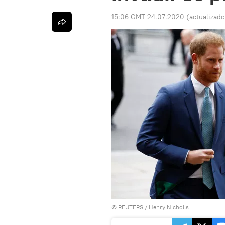
15:06 GMT 24.07.2020
(actualizad
©
REUTERS
/ Henry Nicholls